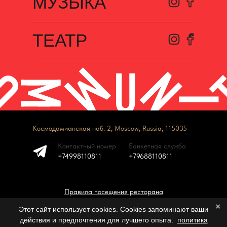
МУЗЫКА
ТЕАТР
Космодамианская наб. 2, Moscow, Russia, 115035
Контактный номер
Банкетная служба
+74998110811
+79688110811
Правила посещения ресторана
×
Этот сайт использует cookies. Cookies запоминают ваши
действия и предпочтения для лучшего опыта.
политика
Tilda
Made on