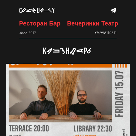
Ресторан
Бар
Вечеринки
Театр
since 2017
+74998110811