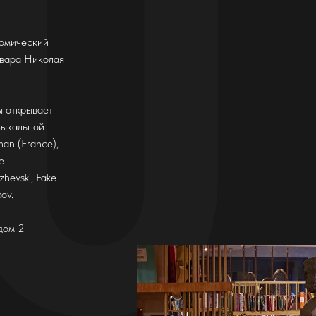
номический
овара Николая
ы открывает
зыкальной
man (France),
е
hevski, Fake
ov.
дом 2