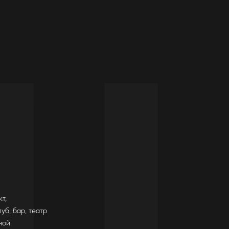
т,
уб, бар, театр
ной