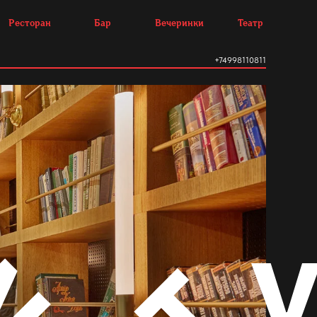
Ресторан
Бар
Вечеринки
Театр
+74998110811